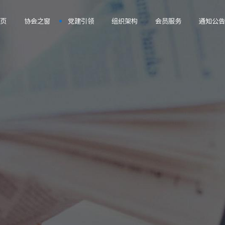
首页
协会之窗
党建引领
组织架构
会员服务
通知公告
协会简介
支部简介
党支部
会员查询
政策法规
协会文化
支部动态
监事会
会员风采
重要通知
协会章程
学习园地
秘书处
品牌供应商
招标公告
协会荣誉
联合工会
会员权益
宣传片视频
妇女联合会
会员自律公约
清洁之歌
会员组织部
我为会员办实事
学习培训部
发展外联部